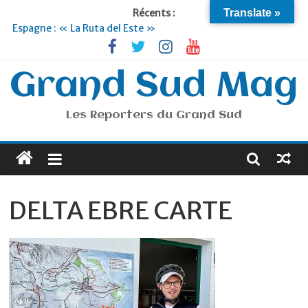
Récents :
Translate »
Espagne : « La Ruta del Este »
Lyon : « Cirque Imagine »… Retour le 19 Septembre !
Briançon et la Vallée de Serre Chevalier : Le virage vert au
sommet
Grand Sud Mag
Je suis en Voyage
Portugal : « Tout l’Alentejo à pied »
Les Reporters du Grand Sud
DELTA EBRE CARTE