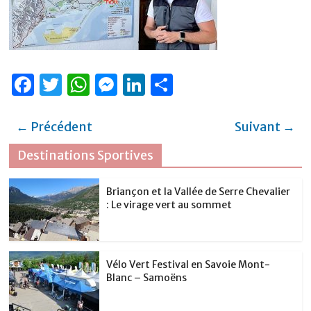
F
T
W
M
Li
P
a
w
h
e
n
ar
c
it
at
ss
k
ta
← Précédent
Suivant →
e
te
s
e
e
g
Destinations Sportives
b
r
A
n
dI
er
o
p
g
n
Briançon et la Vallée de Serre Chevalier
: Le virage vert au sommet
o
p
er
k
Vélo Vert Festival en Savoie Mont-
Blanc – Samoëns