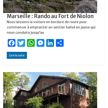
Marseille : Rando au Fort de Niolon
Nous laissons la voiture en bordure de route pour
commencer à emprunter un sentier balisé en jaune qui
nous conduira jusqu’au
F
T
W
M
Li
P
a
w
h
e
n
ar
Lire la suite
c
it
at
ss
k
ta
e
te
s
e
e
g
b
r
A
n
dI
er
o
p
g
n
o
p
er
k