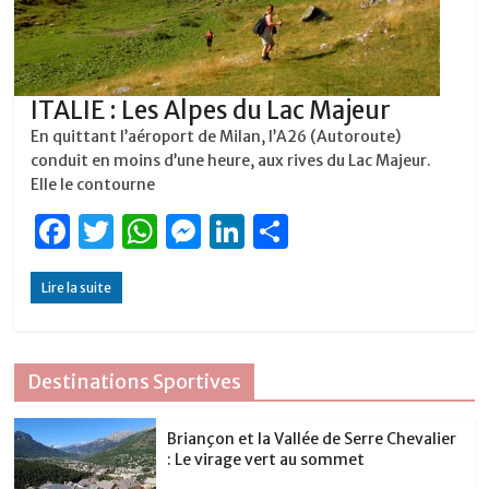
ITALIE : Les Alpes du Lac Majeur
En quittant l’aéroport de Milan, l’A26 (Autoroute)
conduit en moins d’une heure, aux rives du Lac Majeur.
Elle le contourne
F
T
W
M
Li
P
a
w
h
e
n
ar
Lire la suite
c
it
at
ss
k
ta
e
te
s
e
e
g
b
r
A
n
dI
er
Destinations Sportives
o
p
g
n
o
p
er
Briançon et la Vallée de Serre Chevalier
: Le virage vert au sommet
k