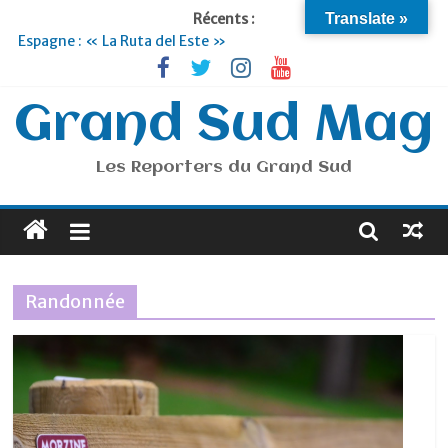
Récents :
Translate »
Espagne : « La Ruta del Este »
Lyon : « Cirque Imagine »… Retour le 19 Septembre !
Briançon et la Vallée de Serre Chevalier : Le virage vert au
sommet
Grand Sud Mag
Je suis en Voyage
Portugal : « Tout l’Alentejo à pied »
Les Reporters du Grand Sud
Randonnée