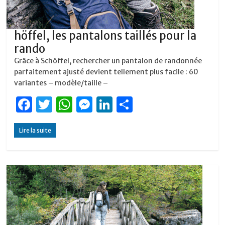
höffel, les pantalons taillés pour la
rando
Grâce à Schöffel, rechercher un pantalon de randonnée
parfaitement ajusté devient tellement plus facile : 60
variantes – modèle/taille –
F
T
W
M
Li
P
a
w
h
e
n
ar
Lire la suite
c
it
at
ss
k
ta
e
te
s
e
e
g
b
r
A
n
dI
er
o
p
g
n
o
p
er
k