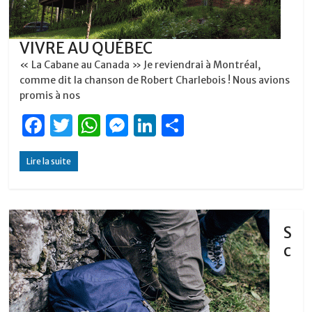
VIVRE AU QUÉBEC
« La Cabane au Canada » Je reviendrai à Montréal,
comme dit la chanson de Robert Charlebois ! Nous avions
promis à nos
F
T
W
M
Li
P
a
w
h
e
n
ar
Lire la suite
c
it
at
ss
k
ta
e
te
s
e
e
g
b
r
A
n
dI
er
o
p
g
n
S
c
o
p
er
k