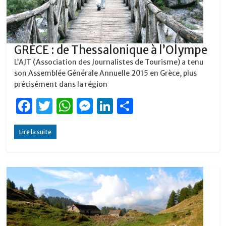
GRÈCE : de Thessalonique à l’Olympe
L’AJT (Association des Journalistes de Tourisme) a tenu
son Assemblée Générale Annuelle 2015 en Grèce, plus
précisément dans la région
F
T
W
M
Li
P
a
w
h
e
n
ar
Lire la suite
c
it
at
ss
k
ta
e
te
s
e
e
g
b
r
A
n
dI
er
o
p
g
n
o
p
er
k