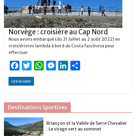
Norvège : croisière au Cap Nord
Nous avons embarqué (du 21 Juillet au 2 août 2022) en
croisiéristes lambda à bord du Costa Fascinosa pour
effectuer
F
T
W
M
Li
P
a
w
h
e
n
ar
Lire la suite
c
it
at
ss
k
ta
e
te
s
e
e
g
b
r
A
n
dI
er
Destinations Sportives
o
p
g
n
o
p
er
Briançon et la Vallée de Serre Chevalier
: Le virage vert au sommet
k