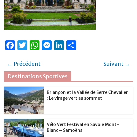
F
T
W
M
Li
P
a
w
h
e
n
ar
c
it
at
ss
k
ta
← Précédent
Suivant →
e
te
s
e
e
g
Destinations Sportives
b
r
A
n
dI
er
o
p
g
n
Briançon et la Vallée de Serre Chevalier
: Le virage vert au sommet
o
p
er
k
Vélo Vert Festival en Savoie Mont-
Blanc – Samoëns