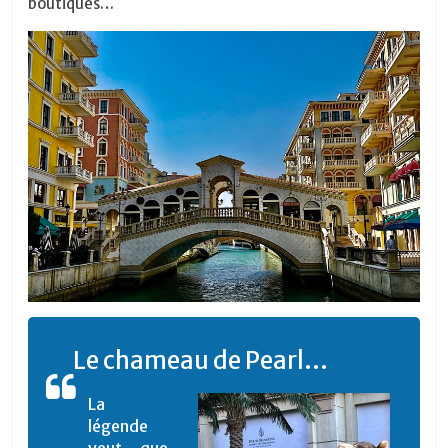
boutiques…
Le chameau de Pearl…
La
légende