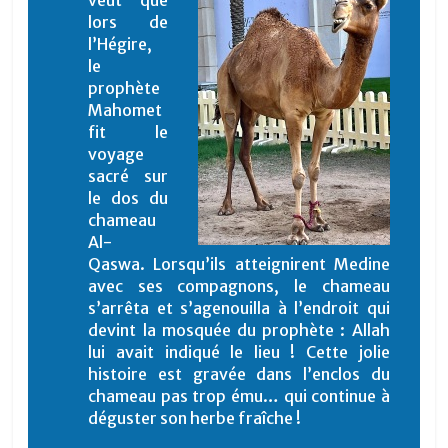
veut que
lors de
l’Hégire,
le
prophète
Mahomet
fit le
voyage
sacré sur
le dos du
chameau
Al-
Qaswa. Lorsqu’ils atteignirent Medine
avec ses compagnons, le chameau
s’arrêta et s’agenouilla à l’endroit qui
devint la mosquée du prophète : Allah
lui avait indiqué le lieu ! Cette jolie
histoire est gravée dans l’enclos du
chameau pas trop ému… qui continue à
déguster son herbe fraîche !