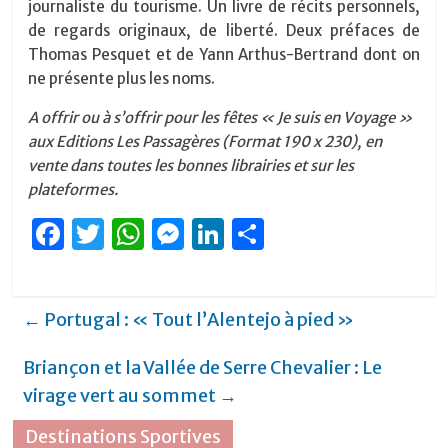
journaliste du tourisme. Un livre de récits personnels,
de regards originaux, de liberté. Deux préfaces de
Thomas Pesquet et de Yann Arthus-Bertrand dont on
ne présente plus les noms.
A offrir ou à s’offrir pour les fêtes « Je suis en Voyage »
aux Editions Les Passagères (Format 190 x 230), en
vente dans toutes les bonnes librairies et sur les
plateformes.
F
T
W
M
Li
P
a
w
h
e
n
ar
c
it
at
ss
k
ta
←
Portugal : « Tout l’Alentejo à pied »
e
te
s
e
e
g
b
r
A
n
dI
er
Briançon et la Vallée de Serre Chevalier : Le
o
p
g
n
virage vert au sommet
→
o
p
er
Destinations Sportives