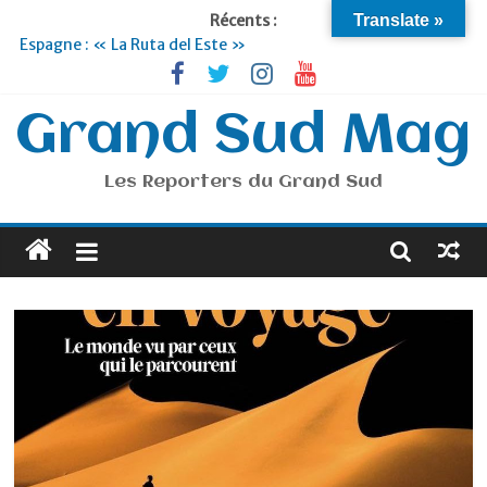
Récents :
Translate »
Espagne : « La Ruta del Este »
Lyon : « Cirque Imagine »… Retour le 19 Septembre !
Briançon et la Vallée de Serre Chevalier : Le virage vert au
sommet
Grand Sud Mag
Je suis en Voyage
Portugal : « Tout l’Alentejo à pied »
Les Reporters du Grand Sud