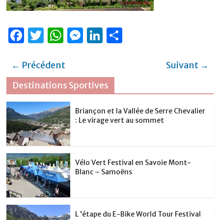
F
T
W
M
Li
P
a
w
h
e
n
ar
c
it
at
ss
k
ta
← Précédent
Suivant →
e
te
s
e
e
g
Destinations Sportives
b
r
A
n
dI
er
o
p
g
n
Briançon et la Vallée de Serre Chevalier
: Le virage vert au sommet
o
p
er
k
Vélo Vert Festival en Savoie Mont-
Blanc – Samoëns
L ‘étape du E-Bike World Tour Festival