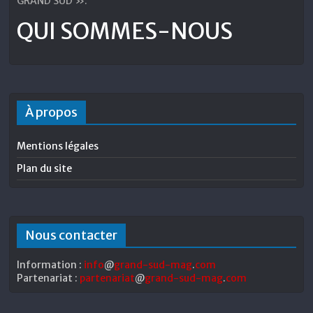
GRAND SUD ».
QUI SOMMES-NOUS
À propos
Mentions légales
Plan du site
Nous contacter
Information :
info
@
grand-sud-mag
.
com
Partenariat :
partenariat
@
grand-sud-mag
.
com