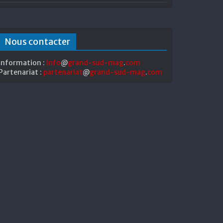
Nous contacter
Information :
info
@
grand-sud-mag
.
com
Partenariat :
partenariat
@
grand-sud-mag
.
com