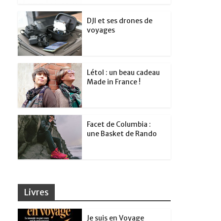
DJI et ses drones de
voyages
Létol : un beau cadeau
Made in France !
Facet de Columbia :
une Basket de Rando
Livres
Je suis en Voyage