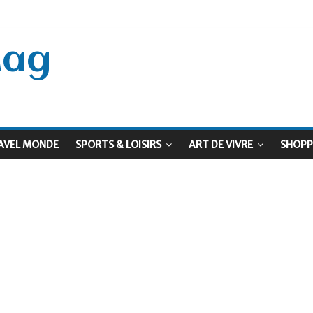
 Septembre !
: Le virage vert au sommet
Mag
AVEL MONDE
SPORTS & LOISIRS
ART DE VIVRE
SHOPP