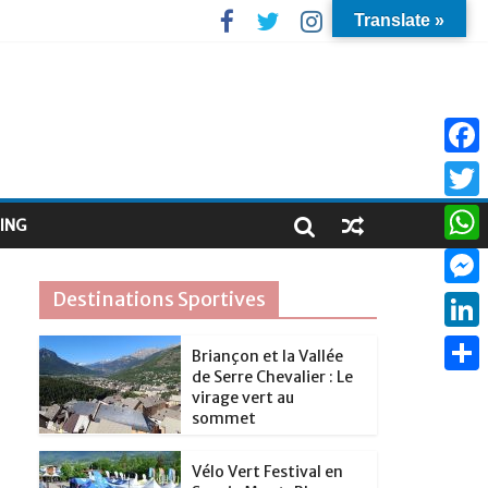
Translate »
F
a
T
ING
c
w
W
e
i
h
Destinations Sportives
M
b
t
a
e
o
L
t
Briançon et la Vallée
t
s
de Serre Chevalier : Le
o
i
e
P
s
virage vert au
s
k
n
sommet
r
a
A
e
k
r
p
Vélo Vert Festival en
n
e