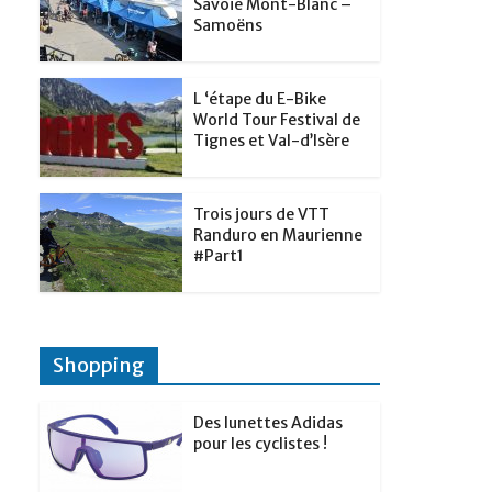
t
Savoie Mont-Blanc –
p
g
Samoëns
d
a
e
I
g
r
L ‘étape du E-Bike
n
e
World Tour Festival de
Tignes et Val-d’Isère
r
Trois jours de VTT
Randuro en Maurienne
#Part1
Shopping
Des lunettes Adidas
pour les cyclistes !