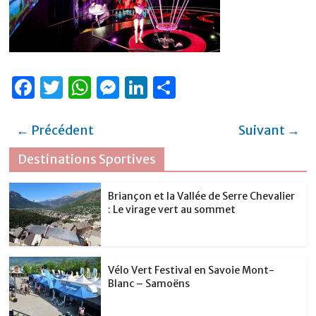
F
T
W
M
Li
P
a
w
h
e
n
ar
c
it
at
ss
k
ta
← Précédent
Suivant →
e
te
s
e
e
g
Destinations Sportives
b
r
A
n
dI
er
o
p
g
n
Briançon et la Vallée de Serre Chevalier
: Le virage vert au sommet
o
p
er
k
Vélo Vert Festival en Savoie Mont-
Blanc – Samoëns