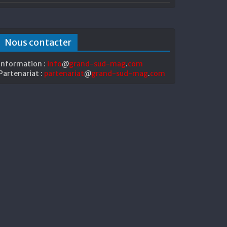
Nous contacter
Information :
info
@
grand-sud-mag
.
com
Partenariat :
partenariat
@
grand-sud-mag
.
com