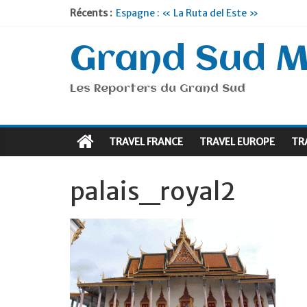
Récents :
Espagne : « La Ruta del Este »
Lyon : « Cirque Imagine »… Retour le 19
Briançon et la Vallée de Serre Chevalier 
Grand Sud 
Je suis en Voyage
Portugal : « Tout l’Alentejo à pied »
Les Reporters du Grand Sud
TRAVEL FRANCE
TRAVEL EUROPE
TR
palais_royal2