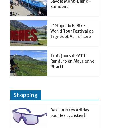
t
Savoie Mont-Blanc –
p
g
Samoëns
d
a
e
I
g
r
L ‘étape du E-Bike
n
e
World Tour Festival de
Tignes et Val-d’Isère
r
Trois jours de VTT
Randuro en Maurienne
#Part1
Shopping
Des lunettes Adidas
pour les cyclistes !