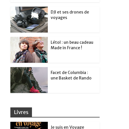
DJI et ses drones de
voyages
Létol : un beau cadeau
Made in France !
Facet de Columbia :
une Basket de Rando
Livres
Je suis en Voyage