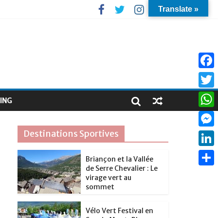
Translate »
F
a
T
ING
c
w
W
e
i
h
Destinations Sportives
M
b
t
a
e
o
L
t
Briançon et la Vallée
t
s
de Serre Chevalier : Le
o
i
e
P
s
virage vert au
s
k
n
sommet
r
a
A
e
k
r
p
Vélo Vert Festival en
n
e