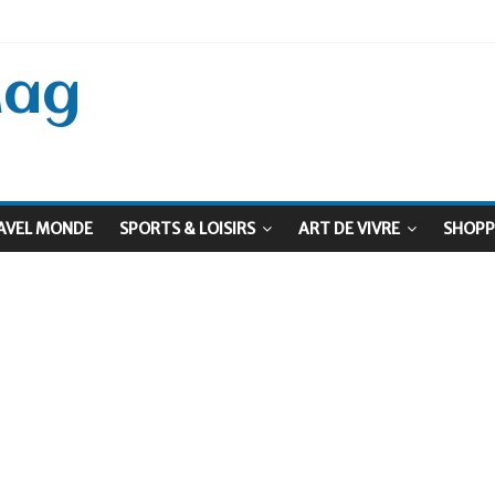
 Septembre !
: Le virage vert au sommet
Mag
AVEL MONDE
SPORTS & LOISIRS
ART DE VIVRE
SHOPP