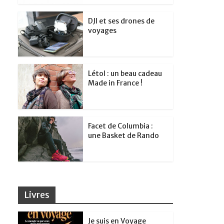
DJI et ses drones de
voyages
Létol : un beau cadeau
Made in France !
Facet de Columbia :
une Basket de Rando
Livres
Je suis en Voyage