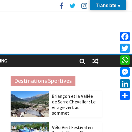
Translate »
F
a
T
ING
c
w
W
e
i
h
Destinations Sportives
M
b
t
a
e
o
L
t
Briançon et la Vallée
t
s
de Serre Chevalier : Le
o
i
e
P
s
virage vert au
s
k
n
sommet
r
a
A
e
k
r
p
Vélo Vert Festival en
n
e