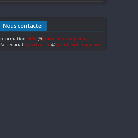
Nous contacter
Information :
info
@
grand-sud-mag
.
com
Partenariat :
partenariat
@
grand-sud-mag
.
com