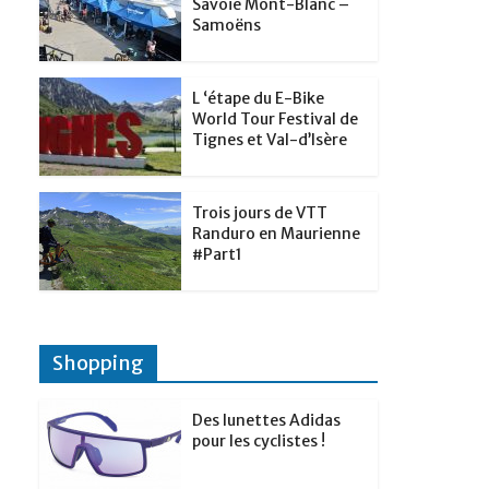
t
Savoie Mont-Blanc –
p
g
Samoëns
d
a
e
I
g
r
L ‘étape du E-Bike
n
e
World Tour Festival de
Tignes et Val-d’Isère
r
Trois jours de VTT
Randuro en Maurienne
#Part1
Shopping
Des lunettes Adidas
pour les cyclistes !