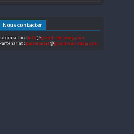
Nous contacter
Information :
info
@
grand-sud-mag
.
com
Partenariat :
partenariat
@
grand-sud-mag
.
com