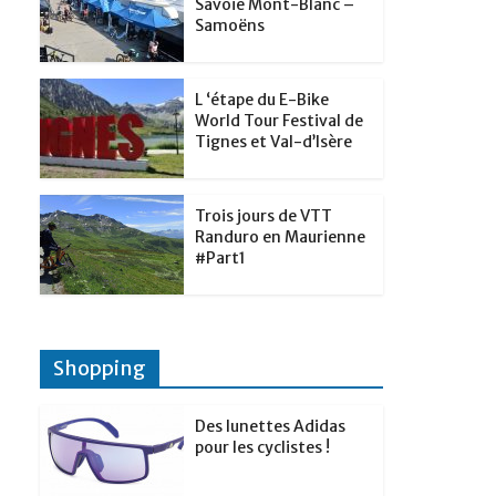
t
Savoie Mont-Blanc –
p
g
Samoëns
d
a
e
I
g
r
L ‘étape du E-Bike
n
e
World Tour Festival de
Tignes et Val-d’Isère
r
Trois jours de VTT
Randuro en Maurienne
#Part1
Shopping
Des lunettes Adidas
pour les cyclistes !