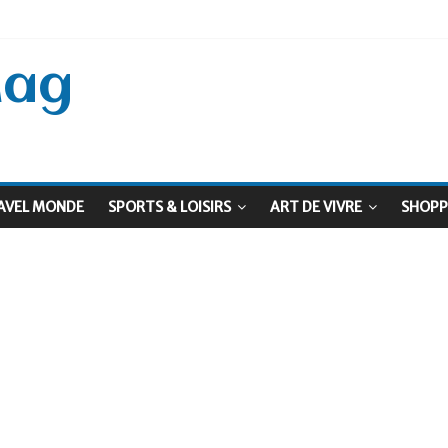
 Septembre !
: Le virage vert au sommet
Mag
AVEL MONDE
SPORTS & LOISIRS
ART DE VIVRE
SHOPP