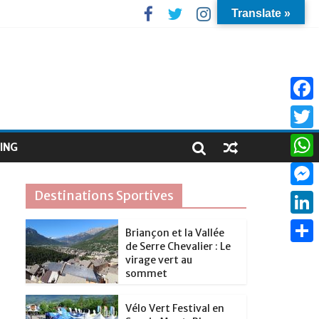
Translate »
F
a
T
ING
c
w
W
e
i
h
Destinations Sportives
M
b
t
a
e
o
L
t
Briançon et la Vallée
t
s
de Serre Chevalier : Le
o
i
e
P
s
virage vert au
s
k
n
sommet
r
a
A
e
k
r
p
Vélo Vert Festival en
n
e