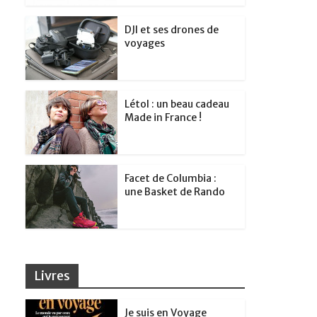
DJI et ses drones de
voyages
Létol : un beau cadeau
Made in France !
Facet de Columbia :
une Basket de Rando
Livres
Je suis en Voyage