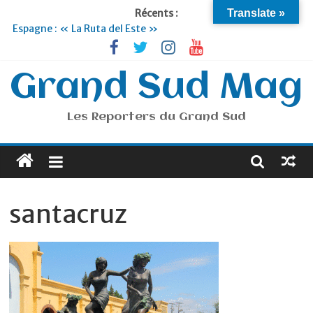
Récents :
Translate »
Espagne : « La Ruta del Este »
Lyon : « Cirque Imagine »… Retour le 19 Septembre !
Briançon et la Vallée de Serre Chevalier : Le virage vert au
sommet
Grand Sud Mag
Je suis en Voyage
Portugal : « Tout l’Alentejo à pied »
Les Reporters du Grand Sud
santacruz