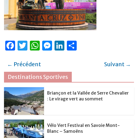
F
T
W
M
Li
P
a
w
h
e
n
ar
c
it
at
ss
k
ta
← Précédent
Suivant →
e
te
s
e
e
g
Destinations Sportives
b
r
A
n
dI
er
o
p
g
n
Briançon et la Vallée de Serre Chevalier
: Le virage vert au sommet
o
p
er
k
Vélo Vert Festival en Savoie Mont-
Blanc – Samoëns