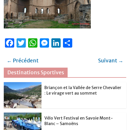
F
T
W
M
Li
P
a
w
h
e
n
ar
c
it
at
ss
k
ta
← Précédent
Suivant →
e
te
s
e
e
g
Destinations Sportives
b
r
A
n
dI
er
o
p
g
n
Briançon et la Vallée de Serre Chevalier
: Le virage vert au sommet
o
p
er
k
Vélo Vert Festival en Savoie Mont-
Blanc – Samoëns