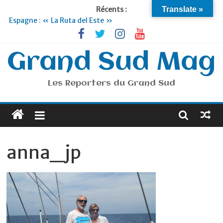
Récents :
Translate »
Espagne : « La Ruta del Este »
Lyon : « Cirque Imagine »… Retour le 19 Septembre !
Briançon et la Vallée de Serre Chevalier : Le virage vert au
sommet
Grand Sud Mag
Je suis en Voyage
Portugal : « Tout l’Alentejo à pied »
Les Reporters du Grand Sud
anna_jp