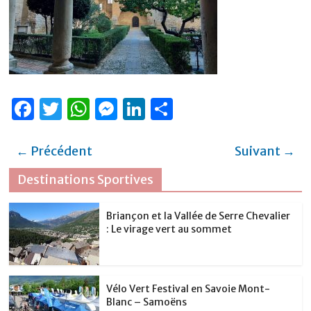
F
T
W
M
Li
P
a
w
h
e
n
ar
c
it
at
ss
k
ta
← Précédent
Suivant →
e
te
s
e
e
g
Destinations Sportives
b
r
A
n
dI
er
o
p
g
n
Briançon et la Vallée de Serre Chevalier
: Le virage vert au sommet
o
p
er
k
Vélo Vert Festival en Savoie Mont-
Blanc – Samoëns