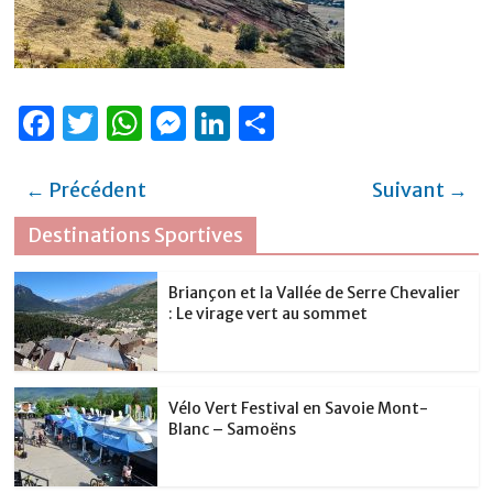
F
T
W
M
Li
P
a
w
h
e
n
ar
c
it
at
ss
k
ta
← Précédent
Suivant →
e
te
s
e
e
g
Destinations Sportives
b
r
A
n
dI
er
o
p
g
n
Briançon et la Vallée de Serre Chevalier
: Le virage vert au sommet
o
p
er
k
Vélo Vert Festival en Savoie Mont-
Blanc – Samoëns