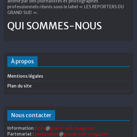
animé par des journalistes et photographes
professionnels réunis sous le label « LES REPORTERS DU
GRAND SUD ».
QUI SOMMES-NOUS
À propos
Mentions légales
Plan du site
Nous contacter
Information :
info
@
grand-sud-mag
.
com
Partenariat :
partenariat
@
grand-sud-mag
.
com