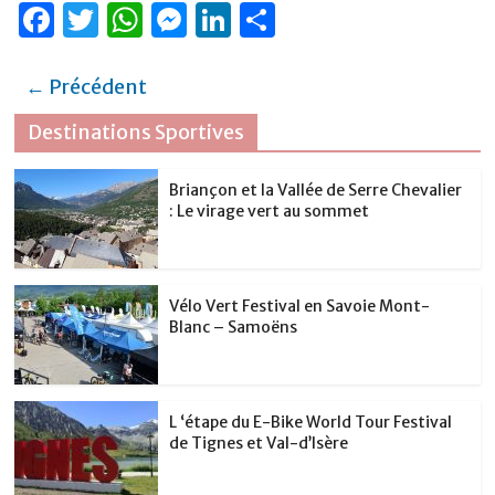
F
T
W
M
Li
P
a
w
h
e
n
ar
c
it
at
ss
k
ta
← Précédent
e
te
s
e
e
g
Destinations Sportives
b
r
A
n
dI
er
o
p
g
n
Briançon et la Vallée de Serre Chevalier
: Le virage vert au sommet
o
p
er
k
Vélo Vert Festival en Savoie Mont-
Blanc – Samoëns
L ‘étape du E-Bike World Tour Festival
de Tignes et Val-d’Isère