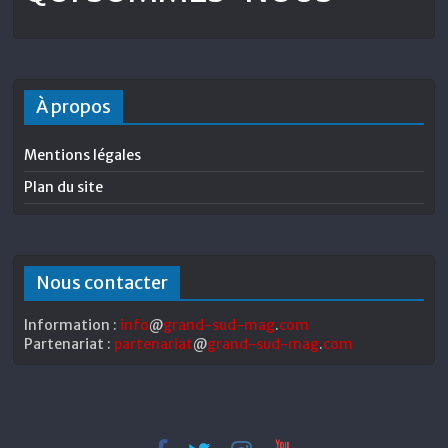
À propos
Mentions légales
Plan du site
Nous contacter
Information :
info
@
grand-sud-mag
.
com
Partenariat :
partenariat
@
grand-sud-mag
.
com