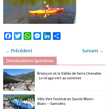
F
T
W
M
Li
P
a
w
h
e
n
ar
c
it
at
ss
k
ta
← Précédent
Suivant →
e
te
s
e
e
g
Destinations Sportives
b
r
A
n
dI
er
o
p
g
n
Briançon et la Vallée de Serre Chevalier
: Le virage vert au sommet
o
p
er
k
Vélo Vert Festival en Savoie Mont-
Blanc – Samoëns