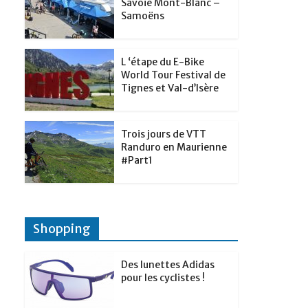
t
Savoie Mont-Blanc –
p
g
Samoëns
d
a
e
I
g
r
L ‘étape du E-Bike
n
e
World Tour Festival de
Tignes et Val-d’Isère
r
Trois jours de VTT
Randuro en Maurienne
#Part1
Shopping
Des lunettes Adidas
pour les cyclistes !