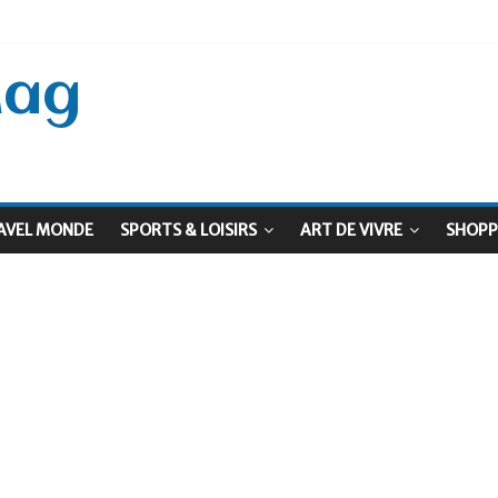
 Septembre !
: Le virage vert au sommet
Mag
AVEL MONDE
SPORTS & LOISIRS
ART DE VIVRE
SHOPP