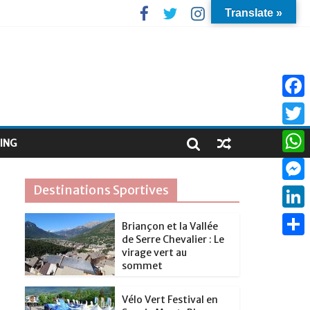
Translate »
F
a
T
ING
c
w
W
e
i
h
Destinations Sportives
M
b
t
a
e
o
L
t
Briançon et la Vallée
t
s
de Serre Chevalier : Le
o
i
e
P
s
virage vert au
s
k
n
sommet
r
a
A
e
k
r
p
Vélo Vert Festival en
n
e