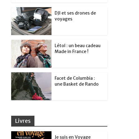
DJI et ses drones de
voyages
Létol : un beau cadeau
Made in France !
Facet de Columbia :
une Basket de Rando
Livres
Je suis en Voyage