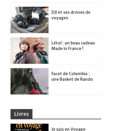
DJI et ses drones de
voyages
Létol : un beau cadeau
Made in France !
Facet de Columbia :
une Basket de Rando
Livres
Je suis en Voyage