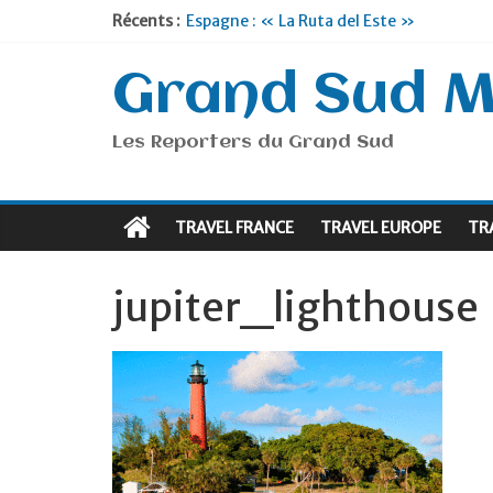
Récents :
Espagne : « La Ruta del Este »
Lyon : « Cirque Imagine »… Retour le 19
Briançon et la Vallée de Serre Chevalier 
Grand Sud 
Je suis en Voyage
Portugal : « Tout l’Alentejo à pied »
Les Reporters du Grand Sud
TRAVEL FRANCE
TRAVEL EUROPE
TR
jupiter_lighthouse