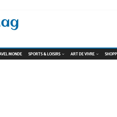
 Septembre !
: Le virage vert au sommet
Mag
AVEL MONDE
SPORTS & LOISIRS
ART DE VIVRE
SHOPP