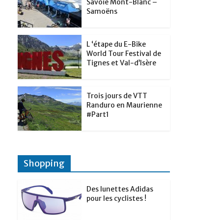
t
Savoie Mont-Blanc –
p
g
Samoëns
d
a
e
I
g
r
L ‘étape du E-Bike
n
e
World Tour Festival de
Tignes et Val-d’Isère
r
Trois jours de VTT
Randuro en Maurienne
#Part1
Shopping
Des lunettes Adidas
pour les cyclistes !