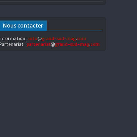
Nous contacter
Information :
info
@
grand-sud-mag
.
com
Partenariat :
partenariat
@
grand-sud-mag
.
com