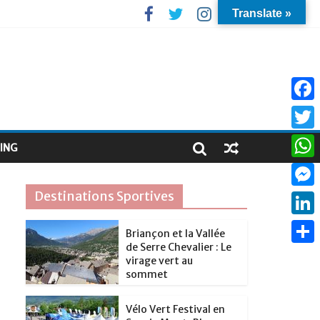
Translate »
F
a
T
ING
c
w
W
e
i
h
Destinations Sportives
M
b
t
a
e
o
L
t
Briançon et la Vallée
t
s
de Serre Chevalier : Le
o
i
e
P
s
virage vert au
s
k
n
sommet
r
a
A
e
k
r
p
Vélo Vert Festival en
n
e