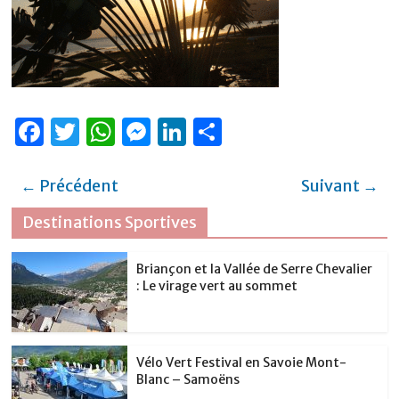
F
T
W
M
Li
P
a
w
h
e
n
ar
c
it
at
ss
k
ta
← Précédent
Suivant →
e
te
s
e
e
g
Destinations Sportives
b
r
A
n
dI
er
o
p
g
n
Briançon et la Vallée de Serre Chevalier
: Le virage vert au sommet
o
p
er
k
Vélo Vert Festival en Savoie Mont-
Blanc – Samoëns