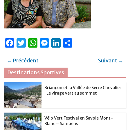
F
T
W
M
Li
P
a
w
h
e
n
ar
c
it
at
ss
k
ta
← Précédent
Suivant →
e
te
s
e
e
g
Destinations Sportives
b
r
A
n
dI
er
o
p
g
n
Briançon et la Vallée de Serre Chevalier
: Le virage vert au sommet
o
p
er
k
Vélo Vert Festival en Savoie Mont-
Blanc – Samoëns