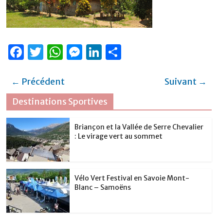
F
T
W
M
Li
P
a
w
h
e
n
ar
c
it
at
ss
k
ta
← Précédent
Suivant →
e
te
s
e
e
g
Destinations Sportives
b
r
A
n
dI
er
o
p
g
n
Briançon et la Vallée de Serre Chevalier
: Le virage vert au sommet
o
p
er
k
Vélo Vert Festival en Savoie Mont-
Blanc – Samoëns