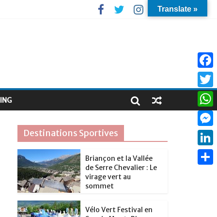
Translate »
F
a
T
ING
c
w
W
e
i
h
Destinations Sportives
M
b
t
a
e
o
L
t
Briançon et la Vallée
t
s
de Serre Chevalier : Le
o
i
e
P
s
virage vert au
s
k
n
sommet
r
a
A
e
k
r
p
Vélo Vert Festival en
n
e