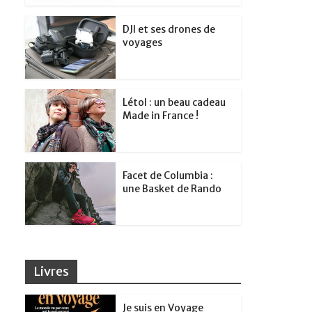
DJI et ses drones de
voyages
Létol : un beau cadeau
Made in France !
Facet de Columbia :
une Basket de Rando
Livres
Je suis en Voyage