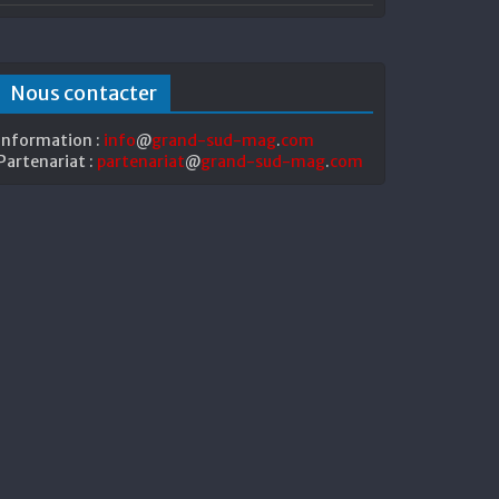
Nous contacter
Information :
info
@
grand-sud-mag
.
com
Partenariat :
partenariat
@
grand-sud-mag
.
com