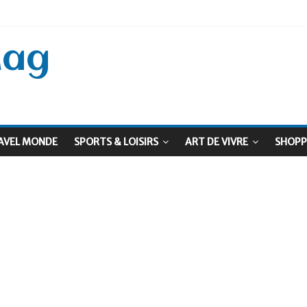
 Septembre !
: Le virage vert au sommet
Mag
AVEL MONDE
SPORTS & LOISIRS
ART DE VIVRE
SHOPP