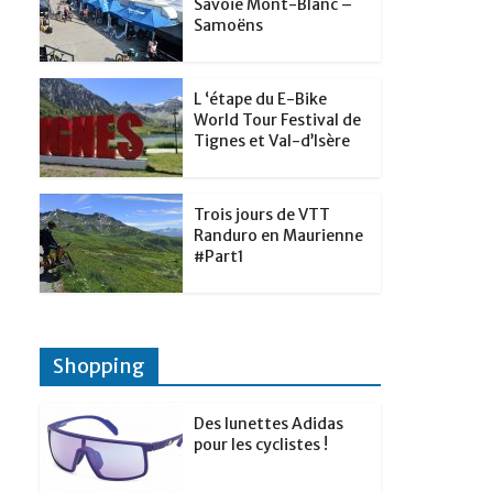
t
Savoie Mont-Blanc –
p
g
Samoëns
d
a
e
I
g
r
L ‘étape du E-Bike
n
e
World Tour Festival de
Tignes et Val-d’Isère
r
Trois jours de VTT
Randuro en Maurienne
#Part1
Shopping
Des lunettes Adidas
pour les cyclistes !