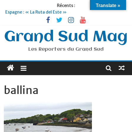
Récents :
Translate »
Espagne : « La Ruta del Este »
Lyon : « Cirque Imagine »… Retour le 19 Septembre !
Briançon et la Vallée de Serre Chevalier : Le virage vert au
sommet
Grand Sud Mag
Je suis en Voyage
Portugal : « Tout l’Alentejo à pied »
Les Reporters du Grand Sud
ballina