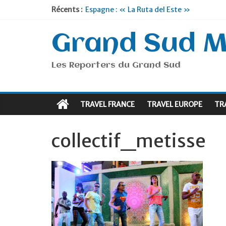
Récents :
Espagne : « La Ruta del Este »
Lyon : « Cirque Imagine »… Retour le 19
Briançon et la Vallée de Serre Chevalier 
Grand Sud 
Je suis en Voyage
Portugal : « Tout l’Alentejo à pied »
Les Reporters du Grand Sud
TRAVEL FRANCE
TRAVEL EUROPE
TR
collectif_metisse