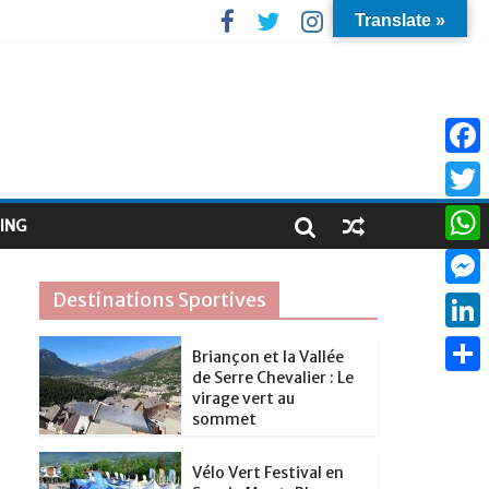
Translate »
F
a
T
ING
c
w
W
e
i
h
Destinations Sportives
M
b
t
a
e
o
L
t
Briançon et la Vallée
t
s
de Serre Chevalier : Le
o
i
e
P
s
virage vert au
s
k
n
sommet
r
a
A
e
k
r
p
Vélo Vert Festival en
n
e