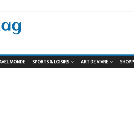
 Septembre !
: Le virage vert au sommet
Mag
AVEL MONDE
SPORTS & LOISIRS
ART DE VIVRE
SHOPP