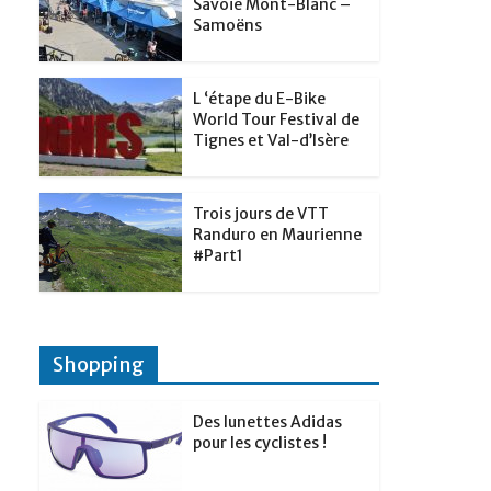
t
Savoie Mont-Blanc –
p
g
Samoëns
d
a
e
I
g
r
L ‘étape du E-Bike
n
e
World Tour Festival de
Tignes et Val-d’Isère
r
Trois jours de VTT
Randuro en Maurienne
#Part1
Shopping
Des lunettes Adidas
pour les cyclistes !