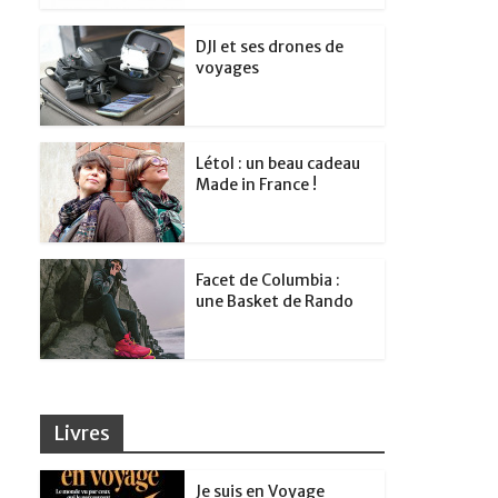
DJI et ses drones de
voyages
Létol : un beau cadeau
Made in France !
Facet de Columbia :
une Basket de Rando
Livres
Je suis en Voyage