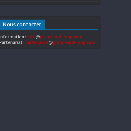
Nous contacter
Information :
info
@
grand-sud-mag
.
com
Partenariat :
partenariat
@
grand-sud-mag
.
com