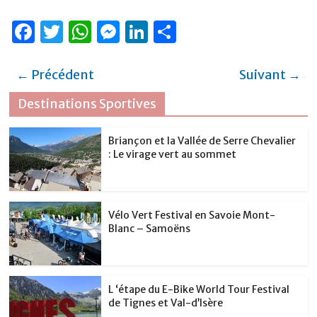
F
T
W
M
Li
P
a
w
h
e
n
ar
c
it
at
ss
k
ta
← Précédent
Suivant →
e
te
s
e
e
g
Destinations Sportives
b
r
A
n
dI
er
o
p
g
n
Briançon et la Vallée de Serre Chevalier
: Le virage vert au sommet
o
p
er
k
Vélo Vert Festival en Savoie Mont-
Blanc – Samoëns
L ‘étape du E-Bike World Tour Festival
de Tignes et Val-d’Isère