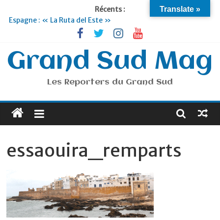
Récents :
Translate »
Espagne : « La Ruta del Este »
Lyon : « Cirque Imagine »… Retour le 19 Septembre !
Briançon et la Vallée de Serre Chevalier : Le virage vert au
sommet
Grand Sud Mag
Je suis en Voyage
Portugal : « Tout l’Alentejo à pied »
Les Reporters du Grand Sud
essaouira_remparts