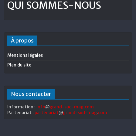
QUI SOMMES-NOUS
À propos
Mentions légales
Plan du site
Nous contacter
Information :
info
@
grand-sud-mag
.
com
Partenariat :
partenariat
@
grand-sud-mag
.
com