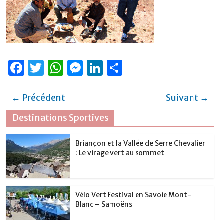
F
T
W
M
Li
P
a
w
h
e
n
ar
c
it
at
ss
k
ta
← Précédent
Suivant →
e
te
s
e
e
g
Destinations Sportives
b
r
A
n
dI
er
o
p
g
n
Briançon et la Vallée de Serre Chevalier
: Le virage vert au sommet
o
p
er
k
Vélo Vert Festival en Savoie Mont-
Blanc – Samoëns