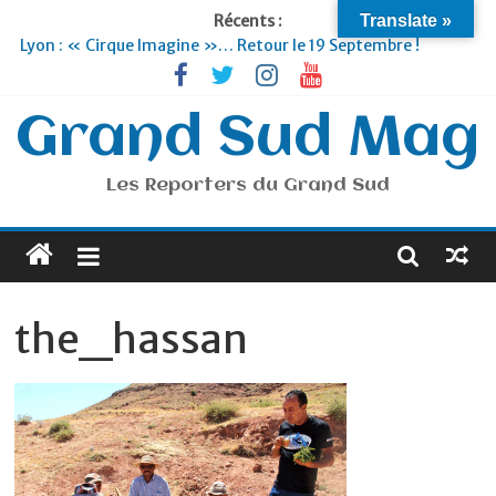
Récents :
Translate »
Lyon : « Cirque Imagine »… Retour le 19 Septembre !
Briançon et la Vallée de Serre Chevalier : Le virage vert au
sommet
Je suis en Voyage
Grand Sud Mag
Portugal : « Tout l’Alentejo à pied »
Espagne : « La Ruta del Este »
Les Reporters du Grand Sud
the_hassan