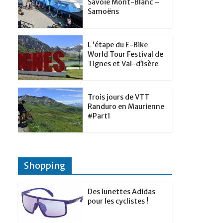
t
Savoie Mont-Blanc –
p
g
Samoëns
d
a
e
I
g
r
L ‘étape du E-Bike
n
e
World Tour Festival de
Tignes et Val-d’Isère
r
Trois jours de VTT
Randuro en Maurienne
#Part1
Shopping
Des lunettes Adidas
pour les cyclistes !