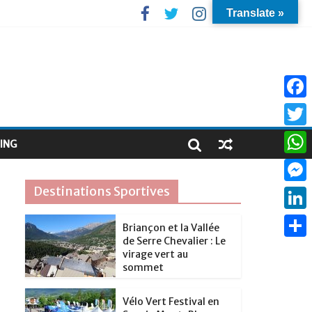
Translate »
F
a
T
ING
c
w
W
e
i
h
Destinations Sportives
M
b
t
a
e
o
L
t
Briançon et la Vallée
t
s
de Serre Chevalier : Le
o
i
e
P
s
virage vert au
s
k
n
sommet
r
a
A
e
k
r
p
Vélo Vert Festival en
n
e