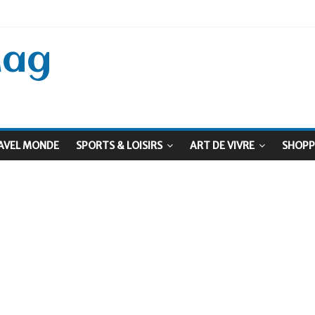
 Septembre !
: Le virage vert au sommet
Mag
AVEL MONDE
SPORTS & LOISIRS
ART DE VIVRE
SHOPP