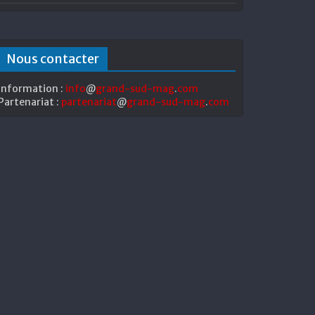
Nous contacter
Information :
info
@
grand-sud-mag
.
com
Partenariat :
partenariat
@
grand-sud-mag
.
com