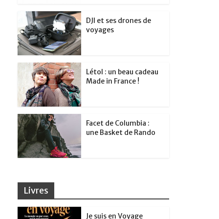
DJI et ses drones de
voyages
Létol : un beau cadeau
Made in France !
Facet de Columbia :
une Basket de Rando
Livres
Je suis en Voyage