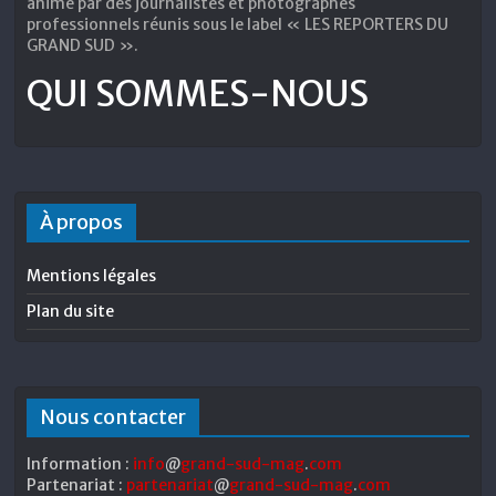
animé par des journalistes et photographes
professionnels réunis sous le label « LES REPORTERS DU
GRAND SUD ».
QUI SOMMES-NOUS
À propos
Mentions légales
Plan du site
Nous contacter
Information :
info
@
grand-sud-mag
.
com
Partenariat :
partenariat
@
grand-sud-mag
.
com