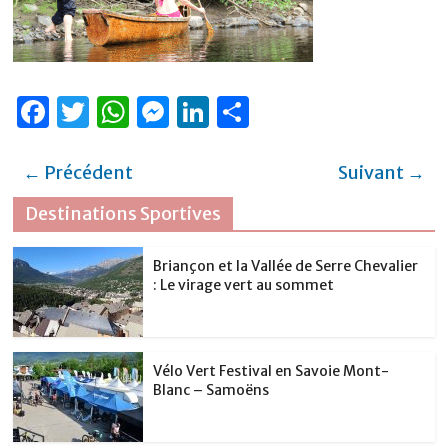
F
T
W
M
Li
P
a
w
h
e
n
ar
c
it
at
ss
k
ta
← Précédent
Suivant →
e
te
s
e
e
g
Destinations Sportives
b
r
A
n
dI
er
o
p
g
n
Briançon et la Vallée de Serre Chevalier
: Le virage vert au sommet
o
p
er
k
Vélo Vert Festival en Savoie Mont-
Blanc – Samoëns