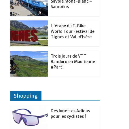
t
Savoie Mont-Blanc –
p
g
Samoëns
d
a
e
I
g
r
L ‘étape du E-Bike
n
e
World Tour Festival de
Tignes et Val-d’Isère
r
Trois jours de VTT
Randuro en Maurienne
#Part1
Shopping
Des lunettes Adidas
pour les cyclistes !