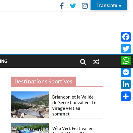
Translate »
F
a
T
ING
c
w
W
e
i
h
Destinations Sportives
M
b
t
a
e
o
L
t
Briançon et la Vallée
t
s
de Serre Chevalier : Le
o
i
e
P
s
virage vert au
s
k
n
sommet
r
a
A
e
k
r
p
Vélo Vert Festival en
n
e