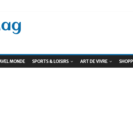
 Septembre !
: Le virage vert au sommet
Mag
AVEL MONDE
SPORTS & LOISIRS
ART DE VIVRE
SHOPP