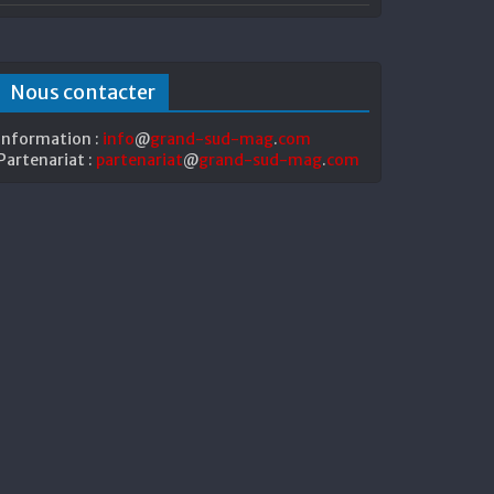
Nous contacter
Information :
info
@
grand-sud-mag
.
com
Partenariat :
partenariat
@
grand-sud-mag
.
com