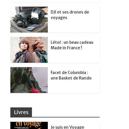
DJI et ses drones de
voyages
Létol : un beau cadeau
Made in France !
Facet de Columbia :
une Basket de Rando
Livres
Je suis en Voyage