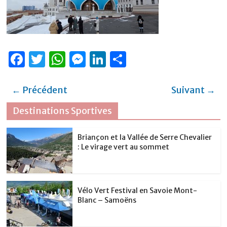
F
T
W
M
Li
P
a
w
h
e
n
ar
c
it
at
ss
k
ta
← Précédent
Suivant →
e
te
s
e
e
g
Destinations Sportives
b
r
A
n
dI
er
o
p
g
n
Briançon et la Vallée de Serre Chevalier
: Le virage vert au sommet
o
p
er
k
Vélo Vert Festival en Savoie Mont-
Blanc – Samoëns