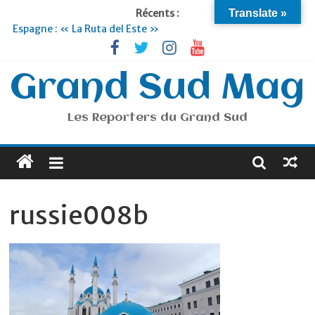
Récents :
Translate »
Espagne : « La Ruta del Este »
Lyon : « Cirque Imagine »… Retour le 19 Septembre !
Briançon et la Vallée de Serre Chevalier : Le virage vert au
sommet
Grand Sud Mag
Je suis en Voyage
Portugal : « Tout l’Alentejo à pied »
Les Reporters du Grand Sud
russie008b