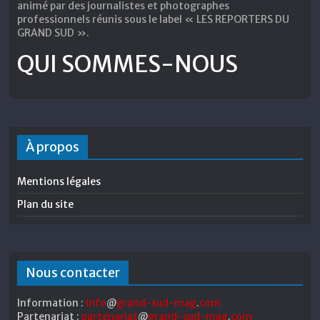
animé par des journalistes et photographes
professionnels réunis sous le label « LES REPORTERS DU
GRAND SUD ».
QUI SOMMES-NOUS
À propos
Mentions légales
Plan du site
Nous contacter
Information :
info
@
grand-sud-mag
.
com
Partenariat :
partenariat
@
grand-sud-mag
.
com