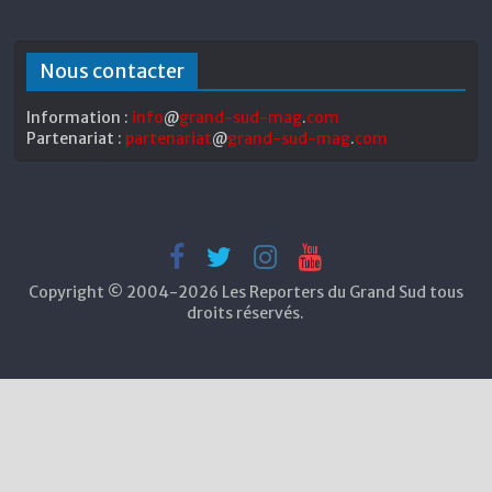
Nous contacter
Information :
info
@
grand-sud-mag
.
com
Partenariat :
partenariat
@
grand-sud-mag
.
com
Copyright © 2004-2026 Les Reporters du Grand Sud tous
droits réservés.