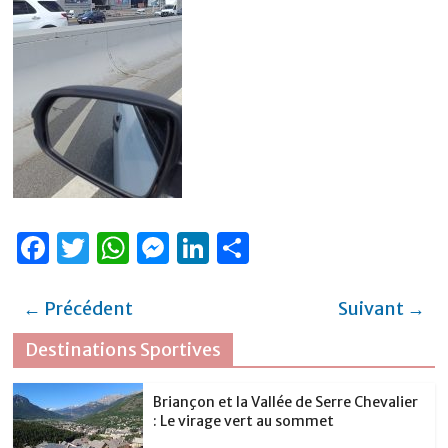
F
T
W
M
Li
P
a
w
h
e
n
ar
c
it
at
ss
k
ta
← Précédent
Suivant →
e
te
s
e
e
g
Destinations Sportives
b
r
A
n
dI
er
o
p
g
n
Briançon et la Vallée de Serre Chevalier
: Le virage vert au sommet
o
p
er