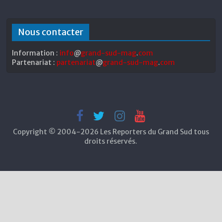
Nous contacter
Information :
info
@
grand-sud-mag
.
com
Partenariat :
partenariat
@
grand-sud-mag
.
com
Copyright © 2004-2026 Les Reporters du Grand Sud tous
droits réservés.