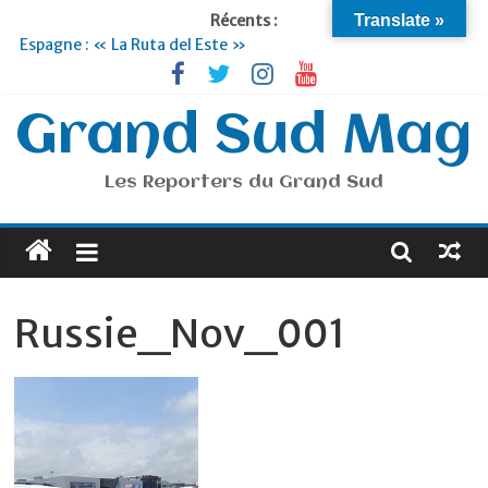
Récents :
Translate »
Espagne : « La Ruta del Este »
Lyon : « Cirque Imagine »… Retour le 19 Septembre !
Briançon et la Vallée de Serre Chevalier : Le virage vert au
sommet
Grand Sud Mag
Je suis en Voyage
Portugal : « Tout l’Alentejo à pied »
Les Reporters du Grand Sud
Russie_Nov_001