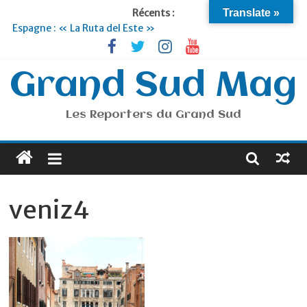
Récents :
Translate »
Espagne : « La Ruta del Este »
Lyon : « Cirque Imagine »… Retour le 19 Septembre !
Briançon et la Vallée de Serre Chevalier : Le virage vert au
sommet
Grand Sud Mag
Je suis en Voyage
Portugal : « Tout l’Alentejo à pied »
Les Reporters du Grand Sud
veniz4