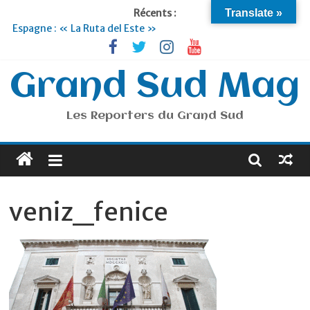
Récents :
Translate »
Espagne : « La Ruta del Este »
Lyon : « Cirque Imagine »… Retour le 19 Septembre !
Briançon et la Vallée de Serre Chevalier : Le virage vert au
sommet
Grand Sud Mag
Je suis en Voyage
Portugal : « Tout l’Alentejo à pied »
Les Reporters du Grand Sud
veniz_fenice