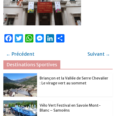
F
T
W
M
Li
P
a
w
h
e
n
ar
c
it
at
ss
k
ta
← Précédent
Suivant →
e
te
s
e
e
g
Destinations Sportives
b
r
A
n
dI
er
o
p
g
n
Briançon et la Vallée de Serre Chevalier
: Le virage vert au sommet
o
p
er
k
Vélo Vert Festival en Savoie Mont-
Blanc – Samoëns