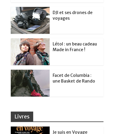
DJI et ses drones de
voyages
Létol : un beau cadeau
Made in France !
Facet de Columbia :
une Basket de Rando
Livres
Je suis en Voyage