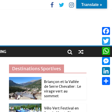
Translate »
F
a
T
ING
c
w
W
e
i
h
Destinations Sportives
M
b
t
a
e
o
L
t
Briançon et la Vallée
t
s
de Serre Chevalier : Le
o
i
e
P
s
virage vert au
s
k
n
sommet
r
a
A
e
k
r
p
Vélo Vert Festival en
n
e