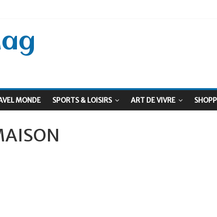
 Septembre !
: Le virage vert au sommet
Mag
AVEL MONDE
SPORTS & LOISIRS
ART DE VIVRE
SHOPP
MAISON