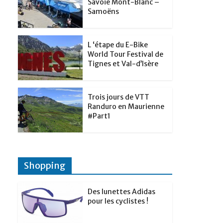
t
Savoie Mont-Blanc –
p
g
Samoëns
d
a
e
I
g
r
L ‘étape du E-Bike
n
e
World Tour Festival de
Tignes et Val-d’Isère
r
Trois jours de VTT
Randuro en Maurienne
#Part1
Shopping
Des lunettes Adidas
pour les cyclistes !