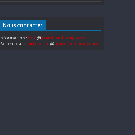
Nous contacter
Information :
info
@
grand-sud-mag
.
com
Partenariat :
partenariat
@
grand-sud-mag
.
com