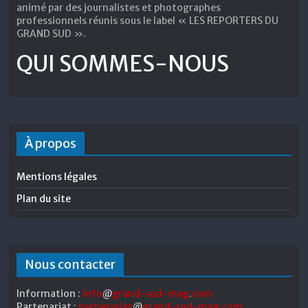
animé par des journalistes et photographes
professionnels réunis sous le label « LES REPORTERS DU
GRAND SUD ».
QUI SOMMES-NOUS
À propos
Mentions légales
Plan du site
Nous contacter
Information :
info
@
grand-sud-mag
.
com
Partenariat :
partenariat
@
grand-sud-mag
.
com