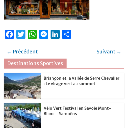
F
T
W
M
Li
P
a
w
h
e
n
ar
c
it
at
ss
k
ta
← Précédent
Suivant →
e
te
s
e
e
g
Destinations Sportives
b
r
A
n
dI
er
o
p
g
n
Briançon et la Vallée de Serre Chevalier
: Le virage vert au sommet
o
p
er
k
Vélo Vert Festival en Savoie Mont-
Blanc – Samoëns