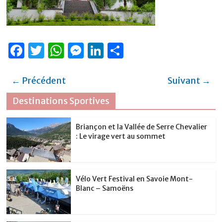
F
T
W
M
Li
P
a
w
h
e
n
ar
c
it
at
ss
k
ta
← Précédent
Suivant →
e
te
s
e
e
g
Destinations Sportives
b
r
A
n
dI
er
o
p
g
n
Briançon et la Vallée de Serre Chevalier
: Le virage vert au sommet
o
p
er
k
Vélo Vert Festival en Savoie Mont-
Blanc – Samoëns