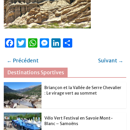
F
T
W
M
Li
P
a
w
h
e
n
ar
c
it
at
ss
k
ta
← Précédent
Suivant →
e
te
s
e
e
g
Destinations Sportives
b
r
A
n
dI
er
o
p
g
n
Briançon et la Vallée de Serre Chevalier
: Le virage vert au sommet
o
p
er
k
Vélo Vert Festival en Savoie Mont-
Blanc – Samoëns