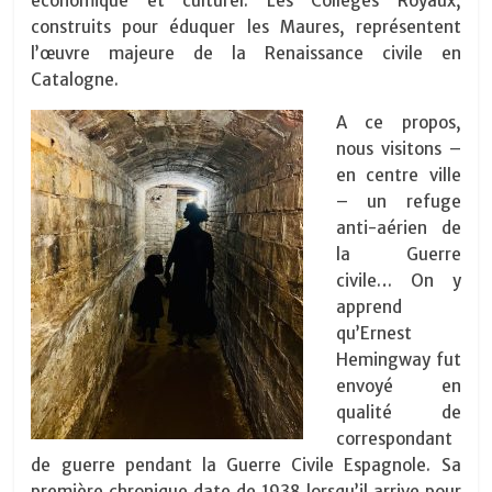
économique et culturel. Les Collèges Royaux,
construits pour éduquer les Maures, représentent
l’œuvre majeure de la Renaissance civile en
Catalogne.
A ce propos,
nous visitons –
en centre ville
– un refuge
anti-aérien de
la Guerre
civile… On y
apprend
qu’Ernest
Hemingway fut
envoyé en
qualité de
correspondant
de guerre pendant la Guerre Civile Espagnole. Sa
première chronique date de 1938 lorsqu’il arrive pour