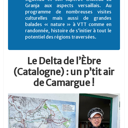
Granja aux aspects versaillais. Au
programme de nombreuses visites
culturelles mais aussi de grandes
balades « nature » à VTT comme en
randonnée, histoire de s’initier à tout le
potentiel des régions traversées.
Le Delta de l’Èbre
(Catalogne) : un p’tit air
de Camargue !