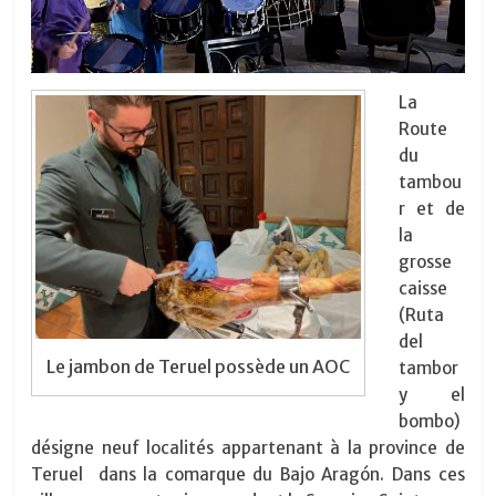
La
Route
du
tambou
r et de
la
grosse
caisse
(Ruta
del
Le jambon de Teruel possède un AOC
tambor
y el
bombo)
désigne neuf localités appartenant à la province de
Teruel dans la comarque du Bajo Aragón. Dans ces