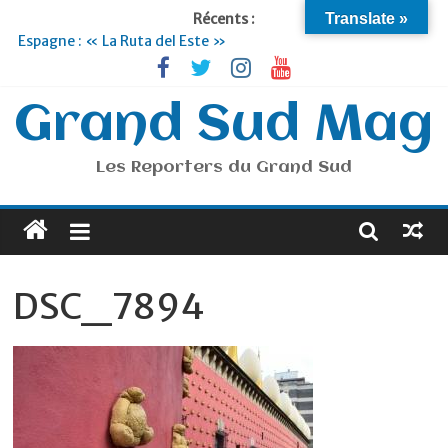
Récents :
Translate »
Espagne : « La Ruta del Este »
Lyon : « Cirque Imagine »… Retour le 19 Septembre !
Briançon et la Vallée de Serre Chevalier : Le virage vert au
sommet
Grand Sud Mag
Je suis en Voyage
Portugal : « Tout l’Alentejo à pied »
Les Reporters du Grand Sud
DSC_7894