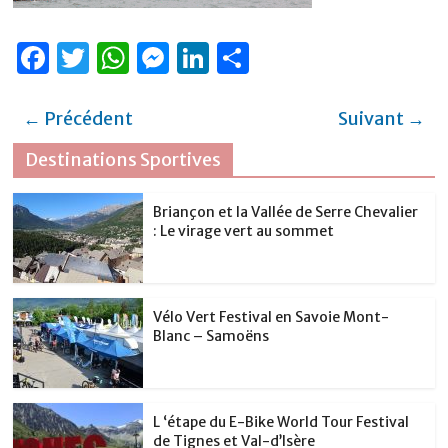
F
T
W
M
Li
P
a
w
h
e
n
ar
c
it
at
ss
k
ta
← Précédent
Suivant →
e
te
s
e
e
g
Destinations Sportives
b
r
A
n
dI
er
o
p
g
n
Briançon et la Vallée de Serre Chevalier
: Le virage vert au sommet
o
p
er
k
Vélo Vert Festival en Savoie Mont-
Blanc – Samoëns
L ‘étape du E-Bike World Tour Festival
de Tignes et Val-d’Isère