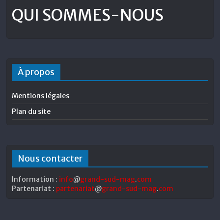
QUI SOMMES-NOUS
À propos
Mentions légales
Plan du site
Nous contacter
Information :
info
@
grand-sud-mag
.
com
Partenariat :
partenariat
@
grand-sud-mag
.
com