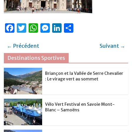
F
T
W
M
Li
P
a
w
h
e
n
ar
c
it
at
ss
k
ta
← Précédent
Suivant →
e
te
s
e
e
g
Destinations Sportives
b
r
A
n
dI
er
o
p
g
n
Briançon et la Vallée de Serre Chevalier
: Le virage vert au sommet
o
p
er
k
Vélo Vert Festival en Savoie Mont-
Blanc – Samoëns