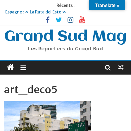
Récents :
Translate »
Espagne : « La Ruta del Este »
Lyon : « Cirque Imagine »… Retour le 19 Septembre !
Briançon et la Vallée de Serre Chevalier : Le virage vert au
sommet
Grand Sud Mag
Je suis en Voyage
Portugal : « Tout l’Alentejo à pied »
Les Reporters du Grand Sud
art_deco5