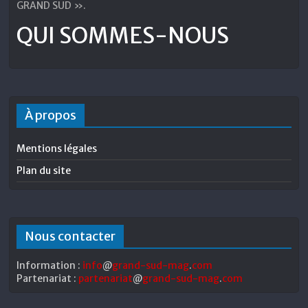
GRAND SUD ».
QUI SOMMES-NOUS
À propos
Mentions légales
Plan du site
Nous contacter
Information :
info
@
grand-sud-mag
.
com
Partenariat :
partenariat
@
grand-sud-mag
.
com