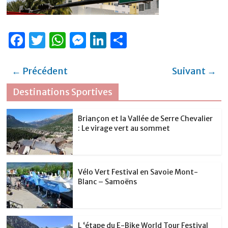
F
T
W
M
Li
P
a
w
h
e
n
ar
c
it
at
ss
k
ta
← Précédent
Suivant →
e
te
s
e
e
g
Destinations Sportives
b
r
A
n
dI
er
o
p
g
n
Briançon et la Vallée de Serre Chevalier
: Le virage vert au sommet
o
p
er
k
Vélo Vert Festival en Savoie Mont-
Blanc – Samoëns
L ‘étape du E-Bike World Tour Festival