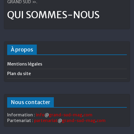
GRAND SUD ».
QUI SOMMES-NOUS
À propos
Mentions légales
Plan du site
Nous contacter
Information :
info
@
grand-sud-mag
.
com
Partenariat :
partenariat
@
grand-sud-mag
.
com