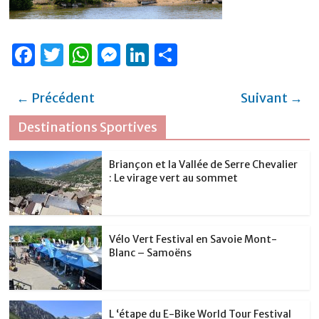
F
T
W
M
Li
P
a
w
h
e
n
ar
c
it
at
ss
k
ta
← Précédent
Suivant →
e
te
s
e
e
g
Destinations Sportives
b
r
A
n
dI
er
o
p
g
n
Briançon et la Vallée de Serre Chevalier
: Le virage vert au sommet
o
p
er
k
Vélo Vert Festival en Savoie Mont-
Blanc – Samoëns
L ‘étape du E-Bike World Tour Festival