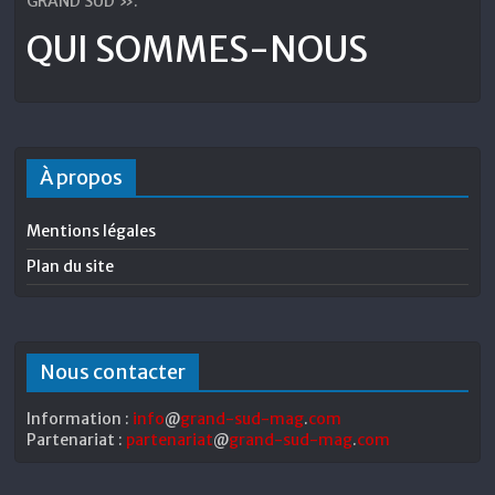
GRAND SUD ».
QUI SOMMES-NOUS
À propos
Mentions légales
Plan du site
Nous contacter
Information :
info
@
grand-sud-mag
.
com
Partenariat :
partenariat
@
grand-sud-mag
.
com