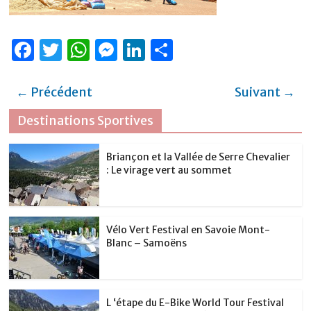
F
T
W
M
Li
P
a
w
h
e
n
ar
c
it
at
ss
k
ta
← Précédent
Suivant →
e
te
s
e
e
g
Destinations Sportives
b
r
A
n
dI
er
o
p
g
n
Briançon et la Vallée de Serre Chevalier
: Le virage vert au sommet
o
p
er
k
Vélo Vert Festival en Savoie Mont-
Blanc – Samoëns
L ‘étape du E-Bike World Tour Festival