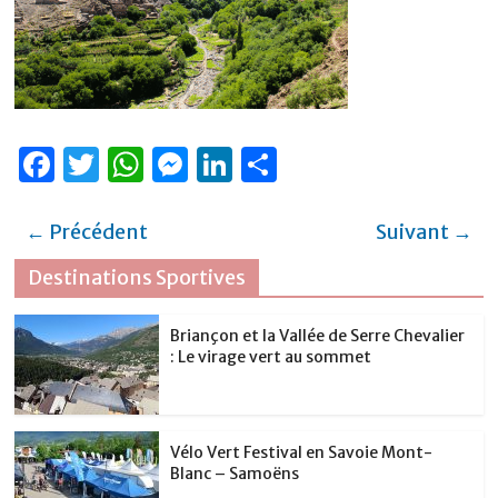
F
T
W
M
Li
P
a
w
h
e
n
ar
c
it
at
ss
k
ta
← Précédent
Suivant →
e
te
s
e
e
g
Destinations Sportives
b
r
A
n
dI
er
o
p
g
n
Briançon et la Vallée de Serre Chevalier
: Le virage vert au sommet
o
p
er
k
Vélo Vert Festival en Savoie Mont-
Blanc – Samoëns