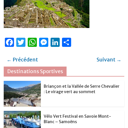
F
T
W
M
Li
P
a
w
h
e
n
ar
c
it
at
ss
k
ta
← Précédent
Suivant →
e
te
s
e
e
g
Destinations Sportives
b
r
A
n
dI
er
o
p
g
n
Briançon et la Vallée de Serre Chevalier
: Le virage vert au sommet
o
p
er
k
Vélo Vert Festival en Savoie Mont-
Blanc – Samoëns